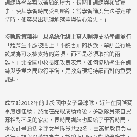
訓練與學業難以兼顧的壓力，長時間訓練與頻繁賽
事，使其學習時間受到壓縮；當學習進度無法穩定維
持時，便容易出現理解落差與信心流失。」
接軌政策精神 以系統化線上真人輔導支持學訓並行
「體育生不應被貼上『不讀書』的標籤，學訓並行應
該成為可以被支持的選項，而不是必須取捨的兩
難。」北投國中校長陳玫良表示，如何協助學生在訓
練與學業之間取得平衡，是教育現場持續面對的重要
課題。
成立於2012年的北投國中女子壘球隊，近年在國際賽
事屢創佳績；然而在亮眼成績背後，多數隊員來自資
源相對不足的家庭，長時間訓練也壓縮了學習時間。
本次計畫涵括全部女壘隊員共22名，由萬通教育負責