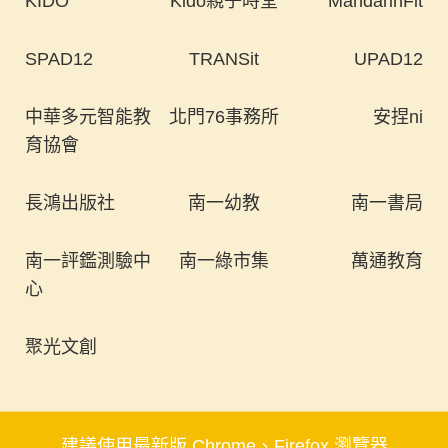
KIDO
Kido親子時堂
MandarinFit
SPAD12
TRANSit
UPAD12
中華多元智能教
北門76事務所
安捏ni
育協會
長鴻出版社
南一幼教
南一書局
南一評鑑測驗中
南一綠市集
萬通教育
心
聚光文創
建議使用最新版 Chrome、Firefox 瀏覽器