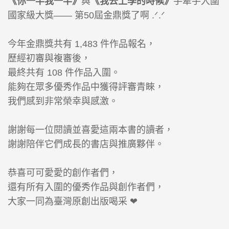
《你一半我一半》
與
《我去上學的時候》
手牽手入圍
國家級大獎—— 第50屆金鼎獎了啊 .ᐟ.ᐟ
今年金鼎獎共有 1,483 件作品報名，
歷經初審與複審後，
最終共有 108 件作品入圍。
能夠在眾多優秀作品中獲得評審青睞，
我們感到非常榮幸與感激。
謝謝每一位閱讀並喜愛這兩本書的讀者，
謝謝陪伴它們成長的書店與推廣夥伴。
恭喜可可愛愛的創作者們，
還有所有入圍的優秀作品與創作者們，
大家一同為臺灣原創出版喝采 ❤