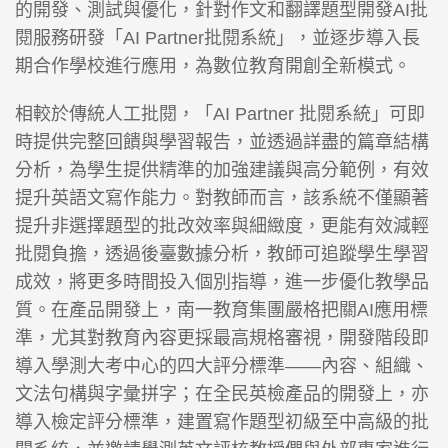
的開發、測試與優化，針對作文和翻譯題型開發AI批
閱服務研發「AI Partner批閱系統」，並逐步導入長
期合作學校進行應用，為數位教育開創全新模式。
相較於傳統人工批閱，「AI Partner 批閱系統」可即
時提供完整回饋與學習報告，並透過詳盡的篇章結構
分析，為學生提供精準的加強建議與高分範例，有效
提升英語文寫作能力。對教師而言，該系統不僅顯著
提升非選擇題型的批改效率與細緻度，更能有效減輕
批閱負擔，透過後臺數據分析，教師可追蹤學生學習
成效，將更多時間投入個別指導，進一步優化教學品
質。在產品開發上，南一教育集團嚴格把關AI應用標
準，尤其對教育內容更採最高規格審視，開發階段即
導入學測大考中心的四大評分標準——內容、組織、
文法句構與字彙拼字；在全民英檢產品的開發上，亦
導入檢定評分標準，建置寫作題型初級至中高級的批